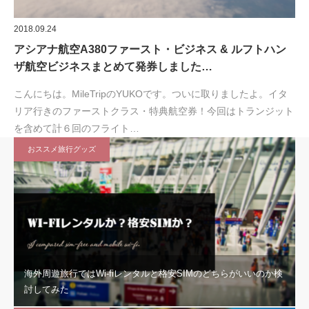
2018.09.24
アシアナ航空A380ファースト・ビジネス & ルフトハン
ザ航空ビジネスまとめて発券しました…
こんにちは。MileTripのYUKOです。ついに取りましたよ。イタ
リア行きのファーストクラス・特典航空券！今回はトランジット
を含めて計６回のフライト…
おススメ旅行グッズ
海外周遊旅行ではWi-fiレンタルと格安SIMのどちらがいいのか検
討してみた