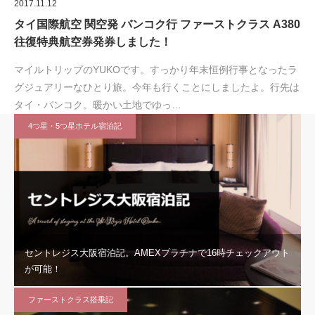
2017.11.12
タイ国際航空 関空発 バンコク行 ファーストクラス A380
往復特典航空券発券しました！
マイルトリップのYUKOです。すっかり年末恒例行事となったラ
グジュアリーなひとり旅。今年も行くことにしましたよ。行先は
タイ・バンコク。暖かい土地でゆっ…
4つ星・5つ星ホテル宿泊記
セントレジス大阪宿泊記。AMEXプラチナで16時チェックアウト
が可能！
ファーストクラス搭乗記